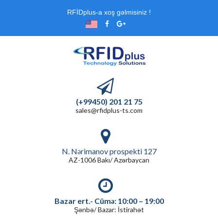
RFİDplus-a xoş gəlmisiniz !
(+99450) 201 21 75
sales@rfidplus-ts.com
N. Nərimanov prospekti 127
AZ-1006 Bakı/ Azərbaycan
Bazar ert.- Cümə: 10:00 – 19:00
Şənbə/ Bazar: İstirahət