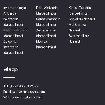
İnventarizasiya
Fiziki Aktivlərin
Kütləvi Tədbirin
Anbarda
İdarəedilməsi
İdarəedilməsi
Inventarın
Camaşırxananın
Sənədlərə Nəzarət
İdarəedilməsi
İdarəedilməsi
Mal-Qaraya
Geyim İnventarın
Xəstəxananın
Nəzarət
İdarəedilməsi
İdarəedilməsi
Avtomobillərə
Zərgərlik
Məktəbin
Nəzarət
İnventarın
İdarəedilməsi
İdarəedilməsi
Əlaqə
Tel: (+99450) 201 21 75
Email:
sales@rfidplus-ts.com
Web: www.rfidplus-ts.com