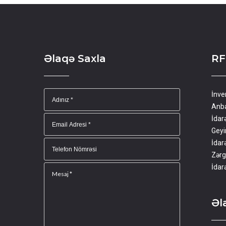
Əlaqə Saxla
RF
İnve
Anba
İdar
Geyi
İdar
Zərg
İdar
Əl