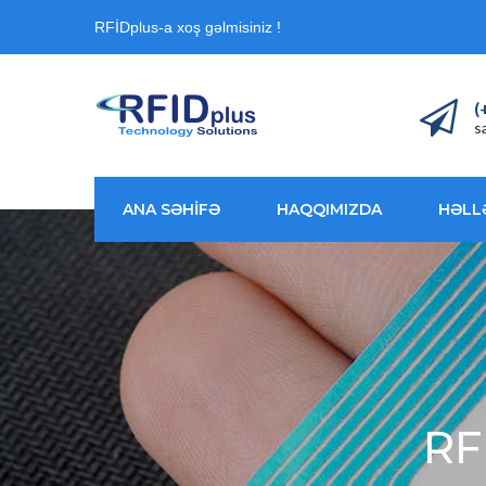
RFİDplus-a xoş gəlmisiniz !
(
s
ANA SƏHİFƏ
HAQQIMIZDA
HƏLL
RF