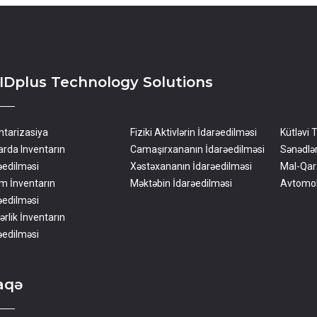
IDplus Technology Solutions
ntarizasiya
Fiziki Aktivlərin İdarəedilməsi
Kütləvi 
rda Inventarın
Camaşırxananın İdarəedilməsi
Sənədlə
əedilməsi
Xəstəxananın İdarəedilməsi
Mal-Qar
m İnventarın
Məktəbin İdarəedilməsi
Avtomob
əedilməsi
ərlik İnventarın
əedilməsi
aqə