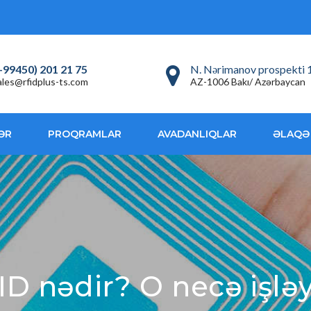
+99450) 201 21 75
N. Nərimanov prospekti 
ales@rfidplus-ts.com
AZ-1006 Bakı/ Azərbaycan
ƏR
PROQRAMLAR
AVADANLIQLAR
ƏLAQƏ
ID nədir? O necə işləy