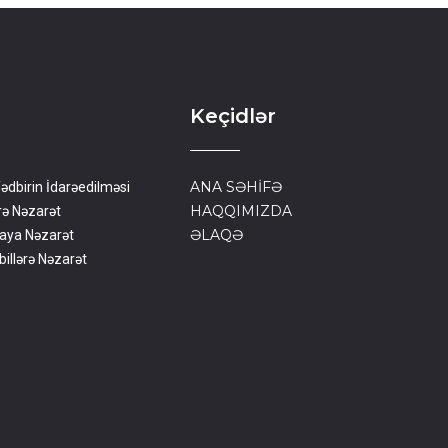
Keçidlər
ANA SƏHİFƏ
Tədbirin İdarəedilməsi
HAQQIMIZDA
rə Nəzarət
ƏLAQƏ
aya Nəzarət
illərə Nəzarət